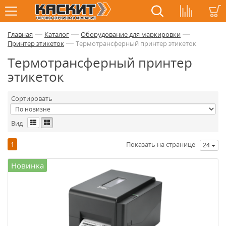
—
—
—
Главная
Каталог
Оборудование для маркировки
—
Принтер этикеток
Термотрансферный принтер этикеток
Термотрансферный принтер
этикеток
Сортировать
Вид
1
Показать на странице
24
Новинка