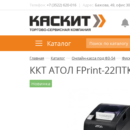
Телефон:
+7 (3522) 620-016
|
Адрес:
Бажова, 49, офис 3
Каталог
—
—
—
Главная
Каталог
Онлайн-касса под ФЗ-54
Фис
ККТ АТОЛ FPrint-22ПТ
Новинка