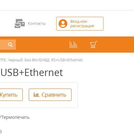
Вход или
Контакты
регистрация
2ПТК. Черный. Без ФН/ЕНВД. RS+USB+Ethernet
+USB+Ethernet
Купить
Сравнить
/Термопечать
0