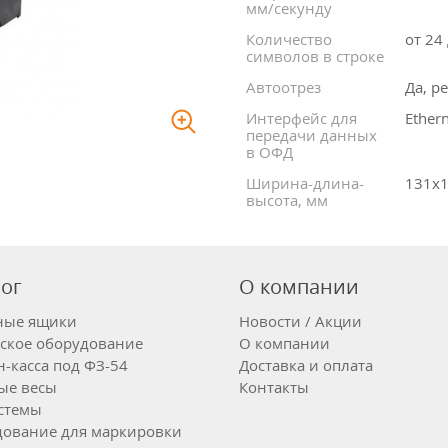
мм/секунду
Количество
от 24
символов в строке
Автоотрез
Да, р
Интерфейс для
Ether
передачи данных
в ОФД
Ширина-длина-
131х
высота, мм
лог
О компании
ные ящики
Новости / Акции
ское оборудование
О компании
-касса под ФЗ-54
Доставка и оплата
ые весы
Контакты
стемы
ование для маркировки