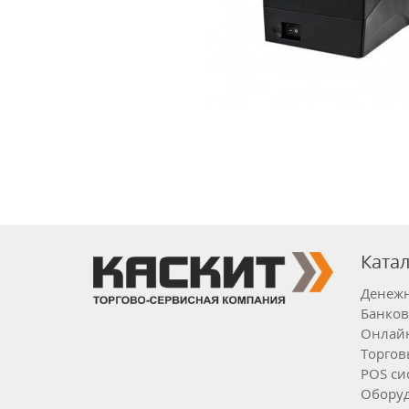
Ката
Денеж
Банков
Онлайн
Торгов
POS си
Оборуд