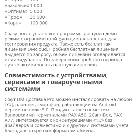
«Базовый»
1 000
«Оптима»
5 000
«Проф»
30 000
«Корп»
100 000
Сразу после установки программы доступен демо-
режим с ограниченной функциональностью, для
тестирования продукта. Также есть бесплатная
лицензия DMcloud. Пробная бесплатная лицензия
выдается по запросу, объем лицензии оговаривается
индивидуально. По завершении пробного периода
нужно активировать платную лицензию.
Совместимость с устройствами,
сервисами и товароучетными
системами
Софт DM.Доставка Pro можно инсталлировать на любой
ТСД, планшет, смартфон, работающий на Android
версии не ниже 5.0. Продукт также совместим с
банковскими терминалами PAX A50, 2Can/iBox, PAX
A77. Интегрируется с конфигурациями «1С» без
драйверов и совместимо и с другими системами учета
благодаря открытым форматам обмена.