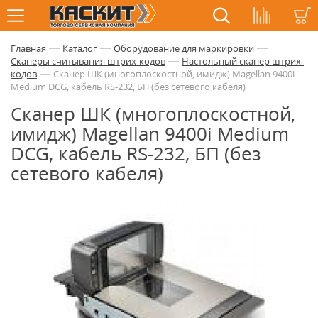
—
—
—
Главная
Каталог
Оборудование для маркировки
—
Сканеры считывания штрих-кодов
Настольный сканер штрих-
—
кодов
Сканер ШК (многоплоскостной, имидж) Magellan 9400i
Medium DCG, кабель RS-232, БП (без сетевого кабеля)
Сканер ШК (многоплоскостной,
имидж) Magellan 9400i Medium
DCG, кабель RS-232, БП (без
сетевого кабеля)